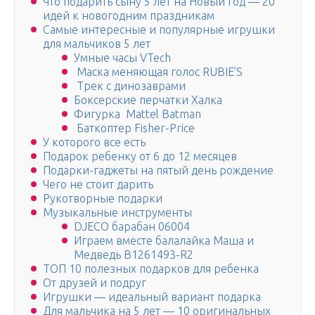
Что подарить сыну 5 лет на Новый год — 20
идей к новогодним праздникам
Самые интересные и популярные игрушки
для мальчиков 5 лет
Умные часы VTech
Маска меняющая голос RUBIE’S
Трек с динозаврами
Боксерские перчатки Халка
Фигурка Mattel Batman
Баткоптер Fisher-Price
У которого все есть
Подарок ребенку от 6 до 12 месяцев
Подарки-гаджеты на пятый день рождение
Чего не стоит дарить
Рукотворные подарки
Музыкальные инструменты
DJECO барабан 06004
Играем вместе балалайка Маша и
Медведь B1261493-R2
ТОП 10 полезных подарков для ребенка
От друзей и подруг
Игрушки — идеальный вариант подарка
Для мальчика на 5 лет — 10 оригинальных