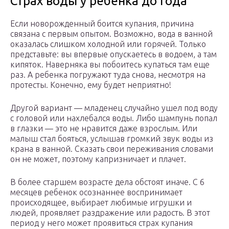
Страх воды у ребенка до года
Если новорожденный боится купания, причина
связана с первым опытом. Возможно, вода в ванной
оказалась слишком холодной или горячей. Только
представьте: вы впервые опускаетесь в водоем, а там
кипяток. Наверняка вы побоитесь купаться там еще
раз. А ребенка погружают туда снова, несмотря на
протесты. Конечно, ему будет неприятно!
Другой вариант — младенец случайно ушел под воду
с головой или нахлебался воды. Либо шампунь попал
в глазки — это не нравится даже взрослым. Или
малыш стал бояться, услышав громкий звук воды из
крана в ванной. Сказать свои переживания словами
он не может, поэтому капризничает и плачет.
В более старшем возрасте дела обстоят иначе. С 6
месяцев ребенок осознаннее воспринимает
происходящее, выбирает любимые игрушки и
людей, проявляет раздражение или радость. В этот
период у него может проявиться страх купания