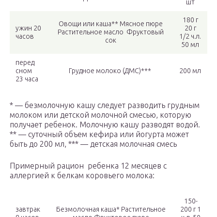
шт
180 г
Овощи или каша** Мясное пюре
ужин 20
20 г
Растительное масло Фруктовый
часов
1/2 ч.л.
сок
50 мл
перед
сном
Грудное молоко (ДМС)***
200 мл
23 часа
* — безмолочную кашу следует разводить грудным
молоком или детской молочной смесью, которую
получает ребенок. Молочную кашу разводят водой.
** — суточный объем кефира или йогурта может
быть до 200 мл, *** — детская молочная смесь
Примерный рацион ребенка 12 месяцев с
аллергией к белкам коровьего молока:
150-
завтрак
Безмолочная каша* Растительное
200 г 1