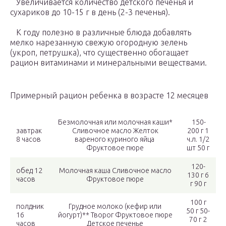
Увеличивается количество детского печенья и
сухариков до 10-15 г в день (2-3 печенья).
К году полезно в различные блюда добавлять
мелко нарезанную свежую огородную зелень
(укроп, петрушка), что существенно обогащает
рацион витаминами и минеральными веществами.
Примерный рацион ребенка в возрасте 12 месяцев
Безмолочная или молочная каши*
150-
завтрак
Сливочное масло Желток
200 г 1
8 часов
вареного куриного яйца
ч.л. 1/2
Фруктовое пюре
шт 50 г
120-
обед 12
Молочная каша Сливочное масло
130 г 6
часов
Фруктовое пюре
г 90 г
100 г
полдник
Грудное молоко (кефир или
50 г 50-
16
йогурт)** Творог Фруктовое пюре
70 г 2
часов
Детское печенье