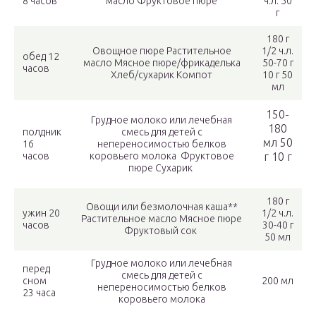
8 часов
масло Фруктовое пюре
ч.л. 50
г
180 г
Овощное пюре Растительное
1/2 ч.л.
обед 12
масло Мясное пюре/фрикаделька
50-70 г
часов
Хлеб/сухарик Компот
10 г 50
мл
150-
Грудное молоко или лечебная
180
полдник
смесь для детей с
мл 50
16
непереносимостью белков
часов
коровьего молока Фруктовое
г 10 г
пюре Сухарик
180 г
Овощи или безмолочная каша**
ужин 20
1/2 ч.л.
Растительное масло Мясное пюре
часов
30-40 г
Фруктовый сок
50 мл
Грудное молоко или лечебная
перед
смесь для детей с
сном
200 мл
непереносимостью белков
23 часа
коровьего молока