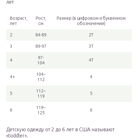
лет
Возраст,
Рост,
Размер (в цифровом и буквенном
лет
см
обозначении)
2
84-89
2Т
3
89-97
3Т
97-
4
4Т
104
104–
4+
4
112
112–
5
5
119
119–
6
6
125
Детскую одежду от 2 до 6 лет в США называют
«toddler».