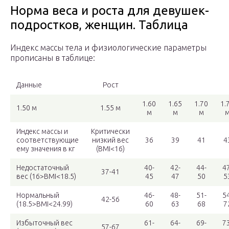
Норма веса и роста для девушек-
подростков, женщин. Таблица
Индекс массы тела и физиологические параметры
прописаны в таблице:
Данные
Рост
1.60
1.65
1.70
1.
1.50 м
1.55 м
м
м
м
Индекс массы и
Критически
соответствующие
низкий вес
36
39
41
4
ему значения в кг
(BMI<16)
Недостаточный
40-
42-
44-
47
37-41
вес (16>BMI<18.5)
45
47
50
5
Нормальный
46-
48-
51-
54
42-56
(18.5>BMI<24.99)
60
63
68
7
Избыточный вес
61-
64-
69-
73
57-67