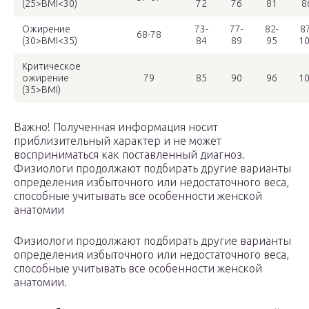
(25>BMI<30)
72
76
81
8
Ожирение
73-
77-
82-
87
68-78
(30>BMI<35)
84
89
95
1
Критическое
ожирение
79
85
90
96
1
(35>BMI)
Важно! Полученная информация носит
приблизительный характер и не может
восприниматься как поставленный диагноз.
Физиологи продолжают подбирать другие варианты
определения избыточного или недостаточного веса,
способные учитывать все особенности женской
анатомии
Физиологи продолжают подбирать другие варианты
определения избыточного или недостаточного веса,
способные учитывать все особенности женской
анатомии.