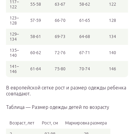
117–
55-58
63-67
58-62
122
122
123–
57-59
66-70
61-65
128
128
129–
58-61
69-73
64-68
134
134
135–
60-62
72-76
67-71
140
140
141–
61-64
75-80
70-74
146
146
В европейской сетке рост и размер одежды ребенка
совпадают.
Таблица — Размер одежды детей по возрасту
Возраст, лет
Рост, см
Маркировка размера
2
92-98
28