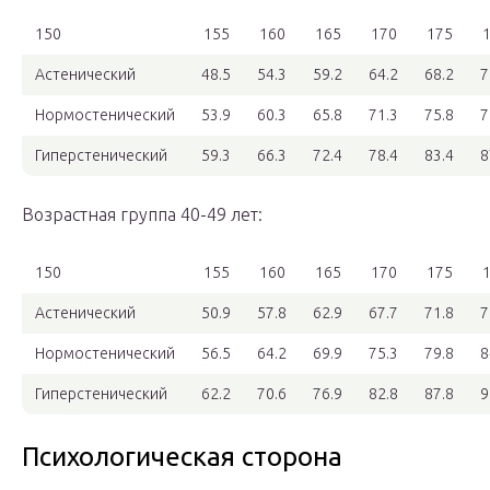
150
155
160
165
170
175
Астенический
48.5
54.3
59.2
64.2
68.2
7
Нормостенический
53.9
60.3
65.8
71.3
75.8
7
Гиперстенический
59.3
66.3
72.4
78.4
83.4
8
Возрастная группа 40-49 лет:
150
155
160
165
170
175
Астенический
50.9
57.8
62.9
67.7
71.8
7
Нормостенический
56.5
64.2
69.9
75.3
79.8
8
Гиперстенический
62.2
70.6
76.9
82.8
87.8
9
Психологическая сторона