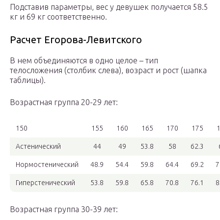
Подставив параметры, вес у девушек получается 58.5
кг и 69 кг соответственно.
Расчет Егорова-Левитского
В нем объединяются в одно целое – тип
телосложения (столбик слева), возраст и рост (шапка
таблицы).
Возрастная группа 20-29 лет:
150
155
160
165
170
175
Астенический
44
49
53.8
58
62.3
Нормостенический
48.9
54.4
59.8
64.4
69.2
7
Гиперстенический
53.8
59.8
65.8
70.8
76.1
8
Возрастная группа 30-39 лет: