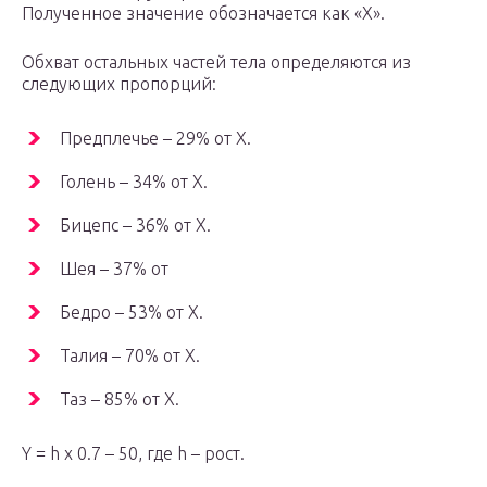
Полученное значение обозначается как «X».
Обхват остальных частей тела определяются из
следующих пропорций:
Предплечье – 29% от X.
Голень – 34% от X.
Бицепс – 36% от X.
Шея – 37% от
Бедро – 53% от X.
Талия – 70% от X.
Таз – 85% от X.
Y = h х 0.7 – 50, где h – рост.