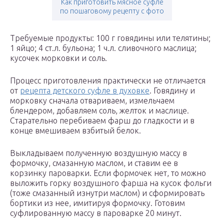
Как приготовить мясное суфле
по пошаговому рецепту с фото
Требуемые продукты: 100 г говядины или телятины;
1 яйцо; 4 ст.л. бульона; 1 ч.л. сливочного маслица;
кусочек морковки и соль.
Процесс приготовления практически не отличается
от
рецепта детского суфле в духовке
. Говядину и
морковку сначала отвариваем, измельчаем
блендером, добавляем соль, желток и маслице.
Старательно перебиваем фарш до гладкости и в
конце вмешиваем взбитый белок.
Выкладываем полученную воздушную массу в
формочку, смазанную маслом, и ставим ее в
корзинку пароварки. Если формочек нет, то можно
выложить горку воздушного фарша на кусок фольги
(тоже смазанный изнутри маслом) и сформировать
бортики из нее, имитируя формочку. Готовим
суфлированную массу в пароварке 20 минут.