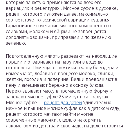
которые зачастую применяются во всех его
вариациях и рецептурах:. Мясное суфле в духовке,
рецепт которого изложен далее, максимально
соответствует классической вариации кушанья.
Гармоничное сочетание мясного компонента со
сливками, молоком и яйцами не запрещается
дополнять овощами, приправами и по желанию
зеленью.
Подготовленную мякоть разрезают на небольшие
порции и отваривают на пару или в воде до
готовности. Помещают ломтики в чашу блендера и
измельчают, добавив в процессе молоко, сливки,
желтки, посолив и поперчив. Белки превращают в
пену и вмешивают бережно в основу блюда.
Перекладывают массу в промасленную форму и
запекают мясное суфле 25 минут при градусах.
Мясное суфле —
рецепт для детей
Удивительно
нежное и пышное мясное суфле как в детском саду,
рецепт которого мечтают найти многие
современные мамочки, с целью накормить
лакомством из детства и свое чадо, на деле готовится