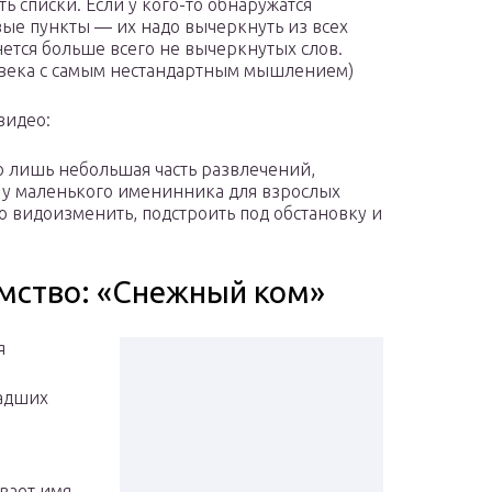
ь списки. Если у кого-то обнаружатся
ые пункты — их надо вычеркнуть из всех
анется больше всего не вычеркнутых слов.
овека с самым нестандартным мышлением)
видео:
то лишь небольшая часть развлечений,
 у маленького именинника для взрослых
о видоизменить, подстроить под обстановку и
омство: «Снежный ком»
я
ладших
вает имя