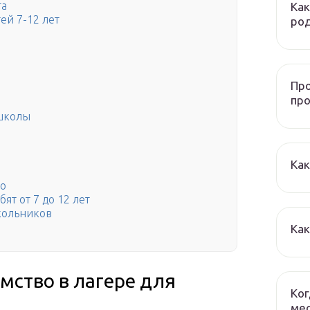
та
Как
ей 7-12 лет
ро
Про
пр
 школы
Как
во
ят от 7 до 12 лет
кольников
Как
мство в лагере для
Ког
мес