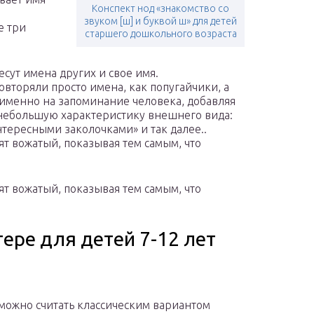
Конспект нод «знакомство со
звуком [ш] и буквой ш» для детей
е три
старшего дошкольного возраста
есут имена других и свое имя.
овторяли просто имена, как попугайчики, а
именно на запоминание человека, добавляя
небольшую характеристику внешнего вида:
нтересными заколочками» и так далее..
т вожатый, показывая тем самым, что
т вожатый, показывая тем самым, что
гере для детей 7-12 лет
 можно считать классическим вариантом